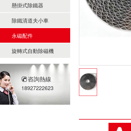
懸掛式除鐵器
除鐵清道夫小車
永磁配件
旋轉式自動除磁機
咨詢熱線
18927222623