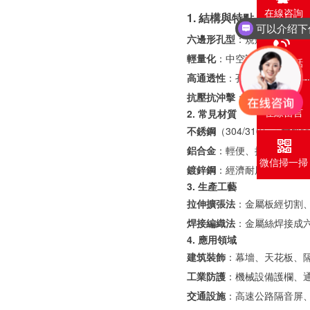
在線咨詢
1. 結構與特點
六邊形孔型
：規則蜂窩狀排
輕量化
：中空設計減輕重量
聯系電話
高通透性
：孔洞率高（通常5
抗壓抗沖擊
：蜂窩結構分散
在線留言
2. 常見材質
不銹鋼
（304/316）：
鋁合金
：輕便、抗氧化，常
微信掃一掃
鍍鋅鋼
：經濟耐用，適合工
3. 生產工藝
拉伸擴張法
：金屬板經切割
焊接編織法
：金屬絲焊接成
4. 應用領域
建筑裝飾
：幕墻、天花板、
工業防護
：機械設備護欄、
交通設施
：高速公路隔音屏