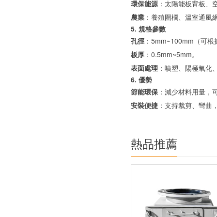
環保能源
：太陽能板背板、
農業
：養殖圍欄、溫室通風
5. 規格參數
孔徑
：5mm~100mm（可
板厚
：0.5mm~5mm。
表面處理
：噴塑、陽極氧化
6. 優勢
節能環保
：減少材料用量，
安裝便捷
：支持裁剪、彎曲
熱品推薦