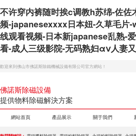
不许穿内裤随时挨c调教h苏绵-佐佐木
频-japanesexxxx日本妞-久草
线观看视频-日本新japanese乱熟
看-成人三级影院-无码熟妇αⅴ人妻
歡迎來到佛山市佛諾斯除鐵機械設備有限公司官方網站！
佛諾斯除磁設備
提供物料除磁解決方案
網站首頁
產品展示
關于我們
熱門關鍵詞：
電磁漿料除鐵器
電磁粉料除鐵器
永磁粉料除鐵器
永磁